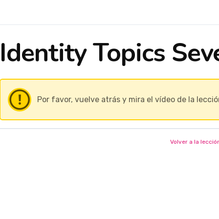
Identity Topics Sev
Por favor, vuelve atrás y mira el vídeo de la lecció
Volver a la lecció