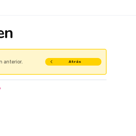
en
n anterior.
Atrás
n