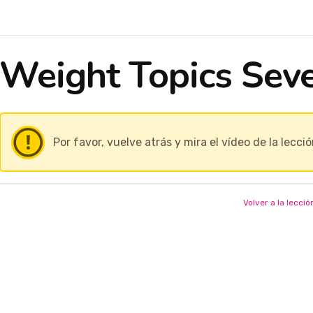
Weight Topics Sev
Por favor, vuelve atrás y mira el vídeo de la lecció
Volver a la lecció