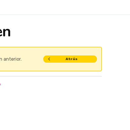
en
n anterior.
Atrás
n