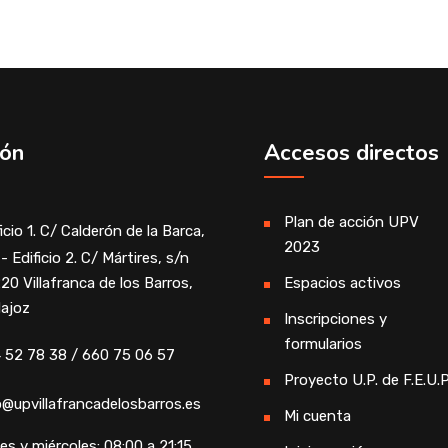
ión
Accesos directos
Plan de acción UPV
icio 1. C/ Calderón de la Barca,
2023
- Edificio 2. C/ Mártires, s/n
20 Villafranca de los Barros,
Espacios activos
ajoz
Inscripciones y
formularios
 52 78 38 / 660 75 06 57
Proyecto U.P. de F.E.U.P
o@upvillafrancadelosbarros.es
Mi cuenta
es y miércoles: 08:00 a 21:15