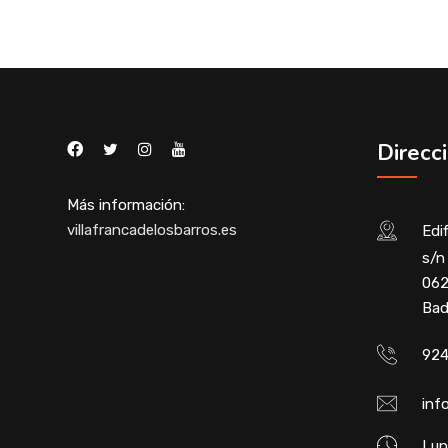
Direcc
Más información:
villafrancadelosbarros.es
Edif
s/n 
062
Bad
924
inf
Lun