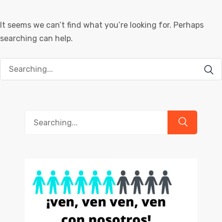
It seems we can’t find what you’re looking for. Perhaps
searching can help.
Search
for:
Search
for: